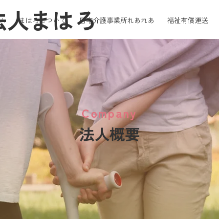
法人まはろ
ム
まはろについて
居宅介護事業所れあれあ
福祉有償運送
Company
法人概要